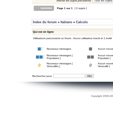
Afficher les sujets précédents:
Page
1
sur
1
[ 0 sujets ]
Index du forum
»
Italiano
»
Calcolo
Qui est en ligne
Utilisateurs parcourants ce forum : Aucun utilisateur inscrit et 1 invité
Nouveaux messages
Aucun nouv
Nouveaux messages [
Aucun nouve
Populaires ]
Populaire ]
Nouveaux messages [
Aucun nouve
Verrouillés ]
Verrouillé ]
Rechercher pour:
Copyright 2006-200