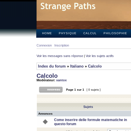
HOME
PHYSIQUE
CALCUL
PHILOSOPHIE
Connexion
Inscription
Voir les messages sans réponse
|
Voir les sujets actifs
Index du forum
»
Italiano
»
Calcolo
Calcolo
Modérateur:
xantox
Page
1
sur
1
[ 0 sujets ]
Sujets
Annonces
Come inserire delle formule matematiche in
questo forum