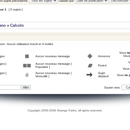
les sujets précédents:
Classer par
sur
1
[ 0 sujets ]
iano
»
Calcolo
um : Aucun utilisateur inscrit et 3 invités
Vous
ne
Vou
ges
Aucun nouveau message
Annonce
ges [
Aucun nouveau message [
Post-it
Populaire ]
Vou
ges [
Aucun nouveau message [
Sujet
Vous
ne 
Verrouillé ]
déplacé
Sauter vers:
Copyright 2006-2008 Strange Paths, all rights reserved.