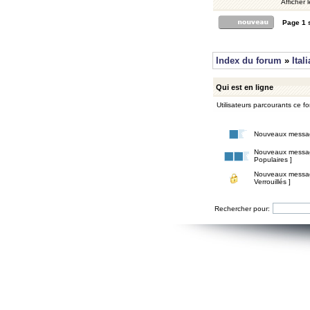
Afficher 
Page
1
Index du forum
»
Ital
Qui est en ligne
Utilisateurs parcourants ce for
Nouveaux messa
Nouveaux messa
Populaires ]
Nouveaux messa
Verrouillés ]
Rechercher pour: