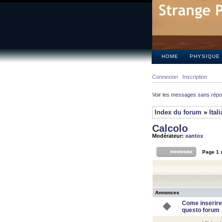
HOME
PHYSIQUE
Connexion
Inscription
Voir les messages sans rép
Index du forum
»
Ital
Calcolo
Modérateur:
xantox
Page
1
Annonces
Come inserire
questo forum