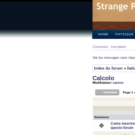
HOME
PHYSIQUE
Connexion
Inscription
Voir les messages sans rép
Index du forum
»
Ital
Calcolo
Modérateur:
xantox
Page
1
Annonces
Come inserire
questo forum