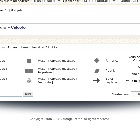
les sujets précédents:
Classer par
sur
1
[ 0 sujets ]
iano
»
Calcolo
um : Aucun utilisateur inscrit et 3 invités
Vous
ne
Vou
ges
Aucun nouveau message
Annonce
ges [
Aucun nouveau message [
Post-it
Populaire ]
Vou
ges [
Aucun nouveau message [
Sujet
Vous
ne 
Verrouillé ]
déplacé
Sauter vers:
Copyright 2006-2008 Strange Paths, all rights reserved.