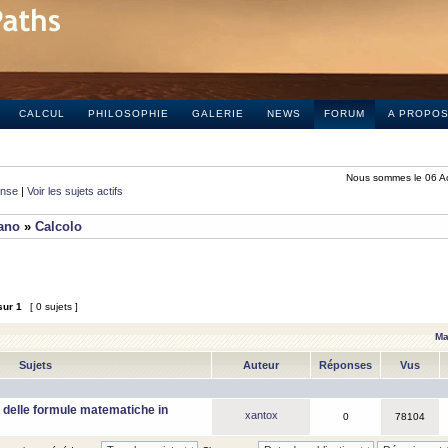
CALCUL
PHILOSOPHIE
GALERIE
NEWS
FORUM
A PROPO
Nous sommes le 06 A
onse
|
Voir les sujets actifs
iano
»
Calcolo
sur
1
[ 0 sujets ]
Ma
Sujets
Auteur
Réponses
Vus
 delle formule matematiche in
xantox
0
78104