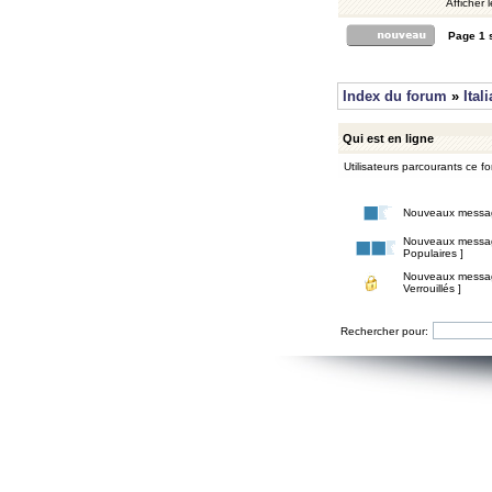
Afficher 
Page
1
Index du forum
»
Ital
Qui est en ligne
Utilisateurs parcourants ce for
Nouveaux messa
Nouveaux messa
Populaires ]
Nouveaux messa
Verrouillés ]
Rechercher pour: