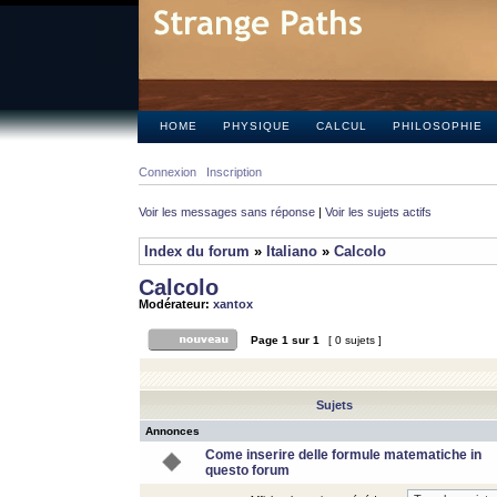
HOME
PHYSIQUE
CALCUL
PHILOSOPHIE
Connexion
Inscription
Voir les messages sans réponse
|
Voir les sujets actifs
Index du forum
»
Italiano
»
Calcolo
Calcolo
Modérateur:
xantox
Page
1
sur
1
[ 0 sujets ]
Sujets
Annonces
Come inserire delle formule matematiche in
questo forum