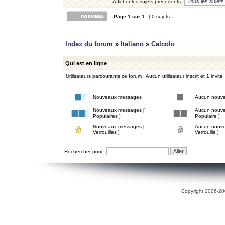
Afficher les sujets précédents:
Page
1
sur
1
[ 0 sujets ]
Index du forum
»
Italiano
»
Calcolo
Qui est en ligne
Utilisateurs parcourants ce forum : Aucun utilisateur inscrit et 1 invité
Nouveaux messages
Aucun nouv
Nouveaux messages [
Aucun nouve
Populaires ]
Populaire ]
Nouveaux messages [
Aucun nouve
Verrouillés ]
Verrouillé ]
Rechercher pour:
Copyright 2006-200