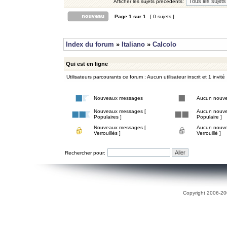
Afficher les sujets précédents:
Page
1
sur
1
[ 0 sujets ]
Index du forum
»
Italiano
»
Calcolo
Qui est en ligne
Utilisateurs parcourants ce forum : Aucun utilisateur inscrit et 1 invité
Nouveaux messages
Aucun nouv
Nouveaux messages [
Aucun nouve
Populaires ]
Populaire ]
Nouveaux messages [
Aucun nouve
Verrouillés ]
Verrouillé ]
Rechercher pour:
Copyright 2006-200