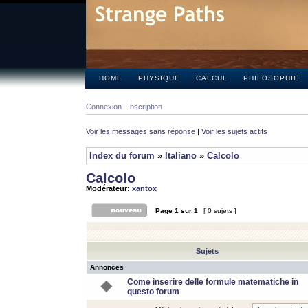
HOME
PHYSIQUE
CALCUL
PHILOSOPHIE
Connexion
Inscription
Voir les messages sans réponse
|
Voir les sujets actifs
Index du forum
»
Italiano
»
Calcolo
Calcolo
Modérateur:
xantox
Page
1
sur
1
[ 0 sujets ]
Sujets
Annonces
Come inserire delle formule matematiche in
questo forum