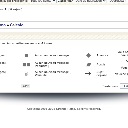
les sujets précédents:
Classer par
sur
1
[ 0 sujets ]
iano
»
Calcolo
um : Aucun utilisateur inscrit et 4 invités
Vous
ne
Vou
ges
Aucun nouveau message
Annonce
ges [
Aucun nouveau message [
Post-it
Populaire ]
Vou
ges [
Aucun nouveau message [
Sujet
Vous
ne 
Verrouillé ]
déplacé
Sauter vers:
Copyright 2006-2008 Strange Paths, all rights reserved.