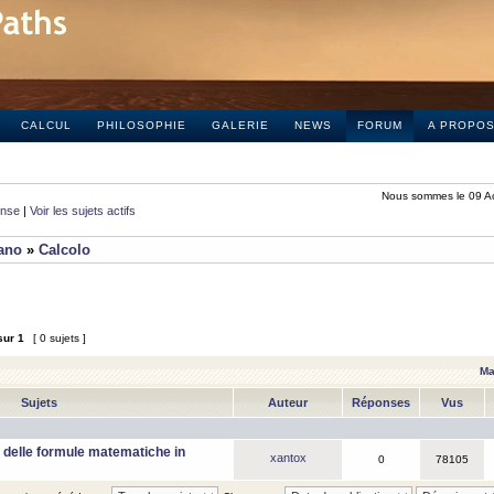
CALCUL
PHILOSOPHIE
GALERIE
NEWS
FORUM
A PROPO
Nous sommes le 09 A
onse
|
Voir les sujets actifs
iano
»
Calcolo
sur
1
[ 0 sujets ]
Ma
Sujets
Auteur
Réponses
Vus
 delle formule matematiche in
xantox
0
78105