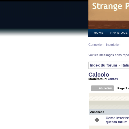
HOME
PHYSIQUE
Connexion
Inscription
Voir les messages sans rép
Index du forum
»
Ital
Calcolo
Modérateur:
xantox
Page
1
Annonces
Come inserire
questo forum