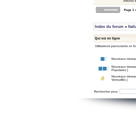
Afficher 
Page
1
Index du forum
»
Ital
Qui est en ligne
Utilisateurs parcourants ce for
Nouveaux messa
Nouveaux messa
Populaires ]
Nouveaux messa
Verrouillés ]
Rechercher pour: