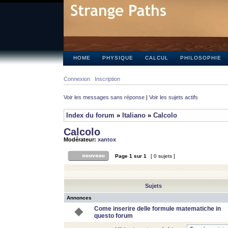
HOME
PHYSIQUE
CALCUL
PHILOSOPHIE
Connexion
Inscription
Voir les messages sans réponse
|
Voir les sujets actifs
Index du forum
»
Italiano
»
Calcolo
Calcolo
Modérateur:
xantox
Page
1
sur
1
[ 0 sujets ]
Sujets
Annonces
Come inserire delle formule matematiche in
questo forum