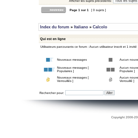
Afficher les sujets précédents:
Page
1
sur
1
[ 0 sujets ]
Index du forum
»
Italiano
»
Calcolo
Qui est en ligne
Utilisateurs parcourants ce forum : Aucun utilisateur inscrit et 1 invité
Nouveaux messages
Aucun nouv
Nouveaux messages [
Aucun nouve
Populaires ]
Populaire ]
Nouveaux messages [
Aucun nouve
Verrouillés ]
Verrouillé ]
Rechercher pour:
Copyright 2006-200