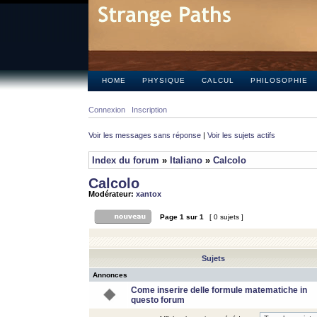
HOME
PHYSIQUE
CALCUL
PHILOSOPHIE
Connexion
Inscription
Voir les messages sans réponse
|
Voir les sujets actifs
Index du forum
»
Italiano
»
Calcolo
Calcolo
Modérateur:
xantox
Page
1
sur
1
[ 0 sujets ]
Sujets
Annonces
Come inserire delle formule matematiche in
questo forum