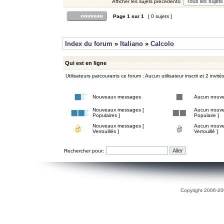
Afficher les sujets précédents:
Page
1
sur
1
[ 0 sujets ]
Index du forum
»
Italiano
»
Calcolo
Qui est en ligne
Utilisateurs parcourants ce forum : Aucun utilisateur inscrit et 2 invité
Nouveaux messages
Aucun nouv
Nouveaux messages [
Aucun nouve
Populaires ]
Populaire ]
Nouveaux messages [
Aucun nouve
Verrouillés ]
Verrouillé ]
Rechercher pour:
Copyright 2006-200