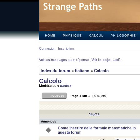
HOME
PHYSIQUE
CALCUL
PHILOSOPHIE
Connexion
Inscription
Voir les messages sans réponse
|
Voir les sujets actifs
Index du forum
»
Italiano
»
Calcolo
Calcolo
Modérateur:
xantox
Page
1
sur
1
[ 0 sujets ]
Sujets
Annonces
Come inserire delle formule matematiche in
questo forum