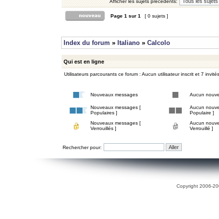
Afficher les sujets précédents:
Page
1
sur
1
[ 0 sujets ]
Index du forum
»
Italiano
»
Calcolo
Qui est en ligne
Utilisateurs parcourants ce forum : Aucun utilisateur inscrit et 7 invité
Nouveaux messages
Aucun nouv
Nouveaux messages [
Aucun nouve
Populaires ]
Populaire ]
Nouveaux messages [
Aucun nouve
Verrouillés ]
Verrouillé ]
Rechercher pour:
Copyright 2006-200