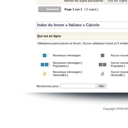
Afficher les sujets précédents:
Page
1
sur
1
[ 0 sujets ]
Index du forum
»
Italiano
»
Calcolo
Qui est en ligne
Utilisateurs parcourants ce forum : Aucun utilisateur inscrit et 5 invité
Nouveaux messages
Aucun nouv
Nouveaux messages [
Aucun nouve
Populaires ]
Populaire ]
Nouveaux messages [
Aucun nouve
Verrouillés ]
Verrouillé ]
Rechercher pour:
Copyright 2006-200