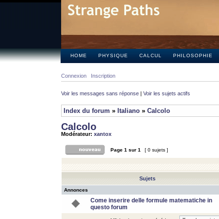
HOME
PHYSIQUE
CALCUL
PHILOSOPHIE
Connexion
Inscription
Voir les messages sans réponse
|
Voir les sujets actifs
Index du forum
»
Italiano
»
Calcolo
Calcolo
Modérateur:
xantox
Page
1
sur
1
[ 0 sujets ]
Sujets
Annonces
Come inserire delle formule matematiche in
questo forum