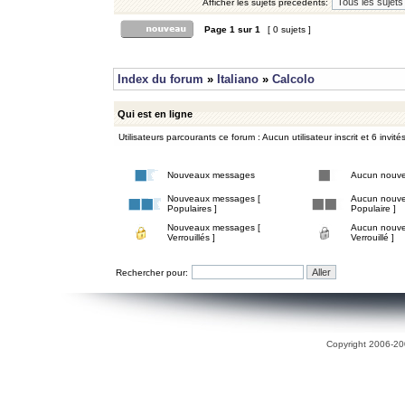
Afficher les sujets précédents:
Page
1
sur
1
[ 0 sujets ]
Index du forum
»
Italiano
»
Calcolo
Qui est en ligne
Utilisateurs parcourants ce forum : Aucun utilisateur inscrit et 6 invité
Nouveaux messages
Aucun nouv
Nouveaux messages [
Aucun nouve
Populaires ]
Populaire ]
Nouveaux messages [
Aucun nouve
Verrouillés ]
Verrouillé ]
Rechercher pour:
Copyright 2006-200