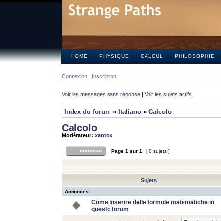
HOME
PHYSIQUE
CALCUL
PHILOSOPHIE
Connexion
Inscription
Voir les messages sans réponse
|
Voir les sujets actifs
Index du forum
»
Italiano
»
Calcolo
Calcolo
Modérateur:
xantox
Page
1
sur
1
[ 0 sujets ]
Sujets
Annonces
Come inserire delle formule matematiche in
questo forum