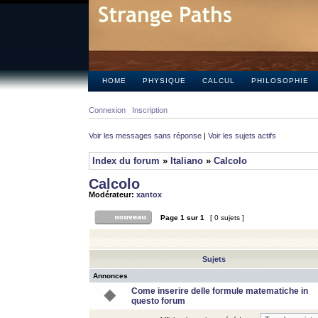
HOME
PHYSIQUE
CALCUL
PHILOSOPHIE
Connexion
Inscription
Voir les messages sans réponse
|
Voir les sujets actifs
Index du forum
»
Italiano
»
Calcolo
Calcolo
Modérateur:
xantox
Page
1
sur
1
[ 0 sujets ]
Sujets
Annonces
Come inserire delle formule matematiche in
questo forum