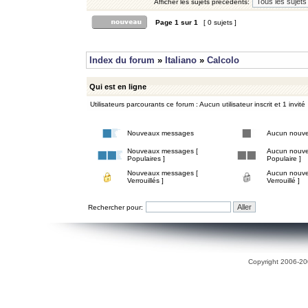
Afficher les sujets précédents:
Page
1
sur
1
[ 0 sujets ]
Index du forum
»
Italiano
»
Calcolo
Qui est en ligne
Utilisateurs parcourants ce forum : Aucun utilisateur inscrit et 1 invité
Nouveaux messages
Aucun nouv
Nouveaux messages [
Aucun nouve
Populaires ]
Populaire ]
Nouveaux messages [
Aucun nouve
Verrouillés ]
Verrouillé ]
Rechercher pour:
Copyright 2006-200