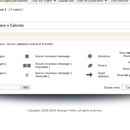
les sujets précédents:
Classer par
sur
1
[ 0 sujets ]
iano
»
Calcolo
um : Aucun utilisateur inscrit et 6 invités
Vous
ne
Vou
ges
Aucun nouveau message
Annonce
ges [
Aucun nouveau message [
Post-it
Populaire ]
Vou
ges [
Aucun nouveau message [
Sujet
Vous
ne 
Verrouillé ]
déplacé
Sauter vers:
Copyright 2006-2008 Strange Paths, all rights reserved.