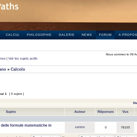
CALCUL
PHILOSOPHIE
GALERIE
NEWS
FORUM
A PROPO
Nous sommes le 09 A
onse
|
Voir les sujets actifs
iano
»
Calcolo
sur
1
[ 0 sujets ]
Ma
Sujets
Auteur
Réponses
Vus
 delle formule matematiche in
xantox
0
78105