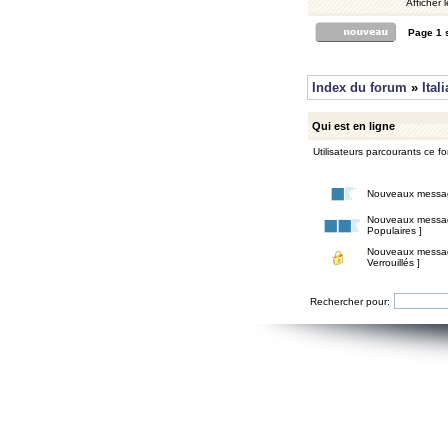
Afficher 
Page
1
Index du forum
»
Ital
Qui est en ligne
Utilisateurs parcourants ce for
Nouveaux messa
Nouveaux messa
Populaires ]
Nouveaux messa
Verrouillés ]
Rechercher pour: