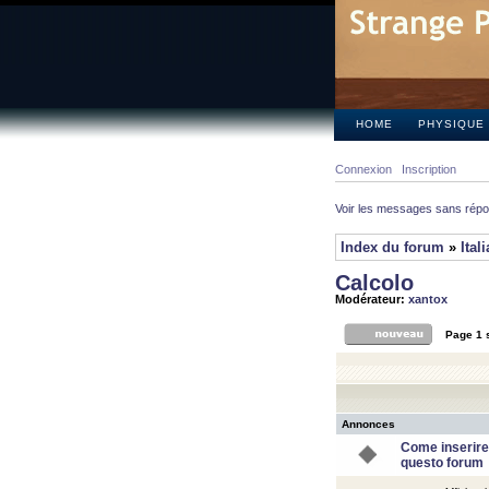
HOME
PHYSIQUE
Connexion
Inscription
Voir les messages sans rép
Index du forum
»
Ital
Calcolo
Modérateur:
xantox
Page
1
Annonces
Come inserire
questo forum