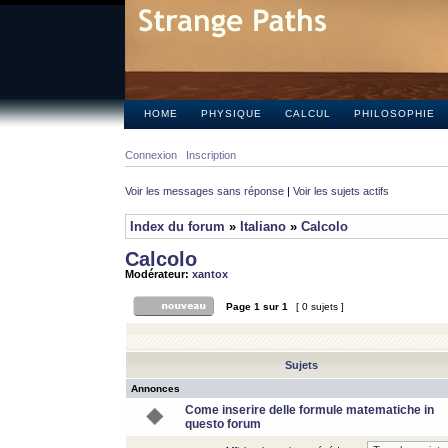
HOME
PHYSIQUE
CALCUL
PHILOSOPHIE
Connexion
Inscription
Voir les messages sans réponse
|
Voir les sujets actifs
Index du forum
»
Italiano
»
Calcolo
Calcolo
Modérateur:
xantox
Page
1
sur
1
[ 0 sujets ]
Sujets
Annonces
Come inserire delle formule matematiche in
questo forum