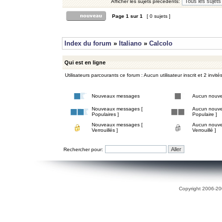
Afficher les sujets précédents:
Page
1
sur
1
[ 0 sujets ]
Index du forum
»
Italiano
»
Calcolo
Qui est en ligne
Utilisateurs parcourants ce forum : Aucun utilisateur inscrit et 2 invité
Nouveaux messages
Aucun nouv
Nouveaux messages [
Aucun nouve
Populaires ]
Populaire ]
Nouveaux messages [
Aucun nouve
Verrouillés ]
Verrouillé ]
Rechercher pour:
Copyright 2006-200