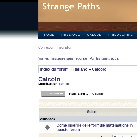
HOME
PHYSIQUE
CALCUL
PHILOSOPHIE
Connexion
Inscription
Voir les messages sans réponse
|
Voir les sujets actifs
Index du forum
»
Italiano
»
Calcolo
Calcolo
Modérateur:
xantox
Page
1
sur
1
[ 0 sujets ]
Sujets
Annonces
Come inserire delle formule matematiche in
questo forum