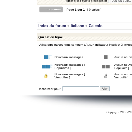
Afficher les sujets précédents:
Page
1
sur
1
[ 0 sujets ]
Index du forum
»
Italiano
»
Calcolo
Qui est en ligne
Utilisateurs parcourants ce forum : Aucun utilisateur inscrit et 3 invité
Nouveaux messages
Aucun nouv
Nouveaux messages [
Aucun nouve
Populaires ]
Populaire ]
Nouveaux messages [
Aucun nouve
Verrouillés ]
Verrouillé ]
Rechercher pour:
Copyright 2006-200