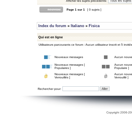
Afficher les sujets précédents:
Page
1
sur
1
[ 0 sujets ]
Index du forum
»
Italiano
»
Fisica
Qui est en ligne
Utilisateurs parcourants ce forum : Aucun utilisateur inscrit et 5 invité
Nouveaux messages
Aucun nouv
Nouveaux messages [
Aucun nouve
Populaires ]
Populaire ]
Nouveaux messages [
Aucun nouve
Verrouillés ]
Verrouillé ]
Rechercher pour:
Copyright 2006-200