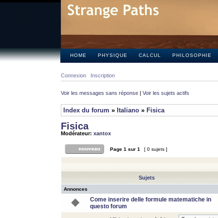
HOME
PHYSIQUE
CALCUL
PHILOSOPHIE
Connexion
Inscription
Voir les messages sans réponse
|
Voir les sujets actifs
Index du forum
»
Italiano
»
Fisica
Fisica
Modérateur:
xantox
Page
1
sur
1
[ 0 sujets ]
Sujets
Annonces
Come inserire delle formule matematiche in
questo forum