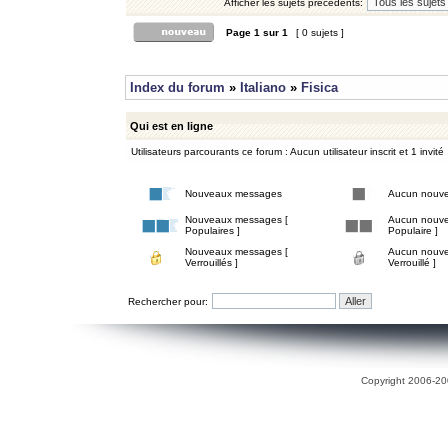
Afficher les sujets précédents:
Page
1
sur
1
[ 0 sujets ]
Index du forum
»
Italiano
»
Fisica
Qui est en ligne
Utilisateurs parcourants ce forum : Aucun utilisateur inscrit et 1 invité
Nouveaux messages
Aucun nouv
Nouveaux messages [
Aucun nouve
Populaires ]
Populaire ]
Nouveaux messages [
Aucun nouve
Verrouillés ]
Verrouillé ]
Rechercher pour:
Copyright 2006-200