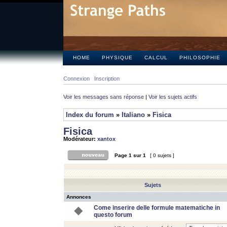
HOME
PHYSIQUE
CALCUL
PHILOSOPHIE
Connexion
Inscription
Voir les messages sans réponse
|
Voir les sujets actifs
Index du forum
»
Italiano
»
Fisica
Fisica
Modérateur:
xantox
Page
1
sur
1
[ 0 sujets ]
Sujets
Annonces
Come inserire delle formule matematiche in
questo forum