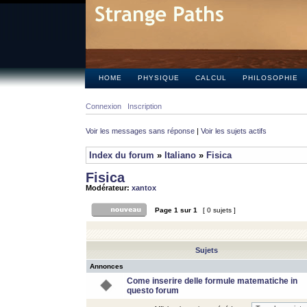
HOME
PHYSIQUE
CALCUL
PHILOSOPHIE
Connexion
Inscription
Voir les messages sans réponse
|
Voir les sujets actifs
Index du forum
»
Italiano
»
Fisica
Fisica
Modérateur:
xantox
Page
1
sur
1
[ 0 sujets ]
Sujets
Annonces
Come inserire delle formule matematiche in
questo forum