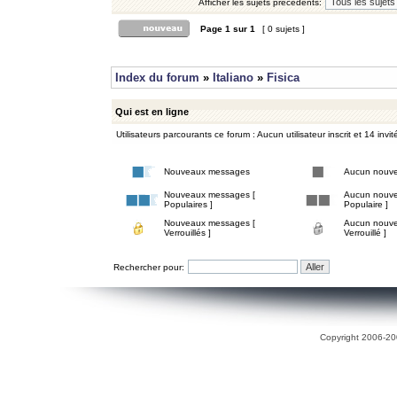
Afficher les sujets précédents:
Page
1
sur
1
[ 0 sujets ]
Index du forum
»
Italiano
»
Fisica
Qui est en ligne
Utilisateurs parcourants ce forum : Aucun utilisateur inscrit et 14 invit
Nouveaux messages
Aucun nouv
Nouveaux messages [
Aucun nouve
Populaires ]
Populaire ]
Nouveaux messages [
Aucun nouve
Verrouillés ]
Verrouillé ]
Rechercher pour:
Copyright 2006-200