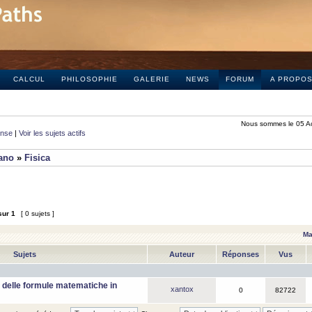
CALCUL
PHILOSOPHIE
GALERIE
NEWS
FORUM
A PROPO
Nous sommes le 05 A
onse
|
Voir les sujets actifs
iano
»
Fisica
sur
1
[ 0 sujets ]
Ma
Sujets
Auteur
Réponses
Vus
 delle formule matematiche in
xantox
0
82722