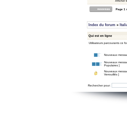
Afficher 
Page
1
Index du forum
»
Ital
Qui est en ligne
Utilisateurs parcourants ce for
Nouveaux messa
Nouveaux messa
Populaires ]
Nouveaux messa
Verrouillés ]
Rechercher pour: