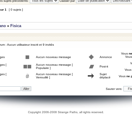
les sujets précédents:
Classer par
sur
1
[ 0 sujets ]
iano
»
Fisica
um : Aucun utilisateur inscrit et 9 invités
Vous
ne
Vou
ges
Aucun nouveau message
Annonce
ges [
Aucun nouveau message [
Post-it
Populaire ]
Vou
ges [
Aucun nouveau message [
Sujet
Vous
ne 
Verrouillé ]
déplacé
Sauter vers:
Copyright 2006-2008 Strange Paths, all rights reserved.