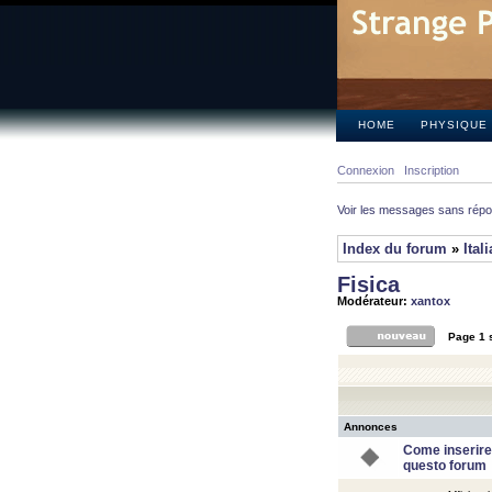
HOME
PHYSIQUE
Connexion
Inscription
Voir les messages sans rép
Index du forum
»
Ital
Fisica
Modérateur:
xantox
Page
1
Annonces
Come inserire
questo forum