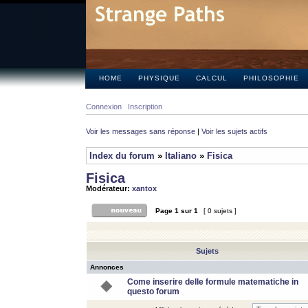
HOME
PHYSIQUE
CALCUL
PHILOSOPHIE
Connexion
Inscription
Voir les messages sans réponse
|
Voir les sujets actifs
Index du forum
»
Italiano
»
Fisica
Fisica
Modérateur:
xantox
Page
1
sur
1
[ 0 sujets ]
Sujets
Annonces
Come inserire delle formule matematiche in
questo forum