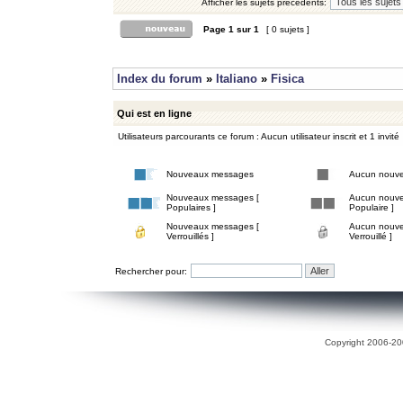
Afficher les sujets précédents:
Page
1
sur
1
[ 0 sujets ]
Index du forum
»
Italiano
»
Fisica
Qui est en ligne
Utilisateurs parcourants ce forum : Aucun utilisateur inscrit et 1 invité
Nouveaux messages
Aucun nouv
Nouveaux messages [
Aucun nouve
Populaires ]
Populaire ]
Nouveaux messages [
Aucun nouve
Verrouillés ]
Verrouillé ]
Rechercher pour:
Copyright 2006-200