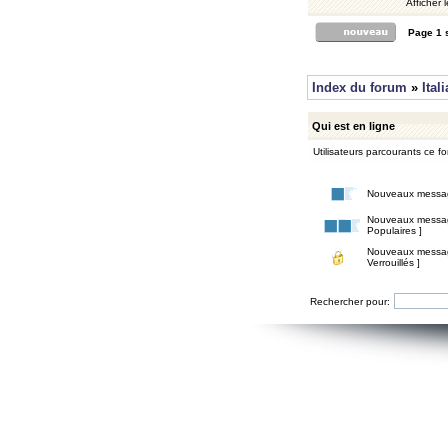
Afficher 
Page
1
Index du forum
»
Ital
Qui est en ligne
Utilisateurs parcourants ce for
Nouveaux messa
Nouveaux messa
Populaires ]
Nouveaux messa
Verrouillés ]
Rechercher pour: