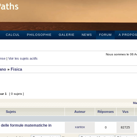
CALCUL
PHILOSOPHIE
GALERIE
NEWS
FORUM
A PROPO
Nous sommes le 06 A
onse
|
Voir les sujets actifs
iano
»
Fisica
sur
1
[ 0 sujets ]
Ma
Sujets
Auteur
Réponses
Vus
 delle formule matematiche in
xantox
0
82725