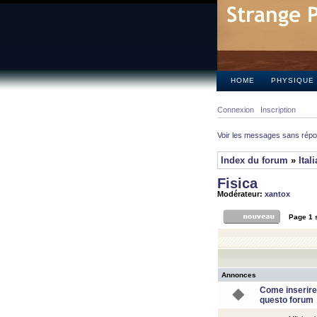
HOME
PHYSIQUE
Connexion
Inscription
Voir les messages sans rép
Index du forum
»
Ital
Fisica
Modérateur:
xantox
Page
1
Annonces
Come inserire
questo forum