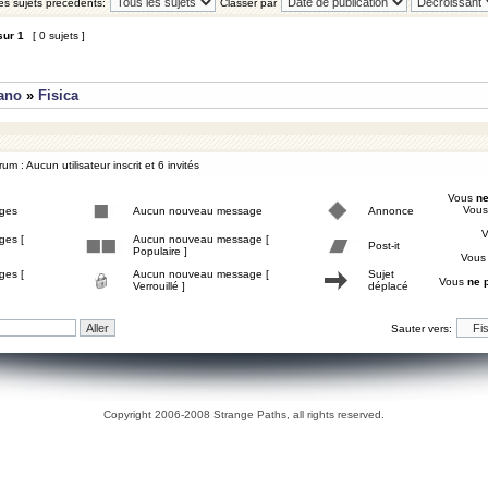
les sujets précédents:
Classer par
sur
1
[ 0 sujets ]
iano
»
Fisica
um : Aucun utilisateur inscrit et 6 invités
Vous
ne
Vou
ges
Aucun nouveau message
Annonce
ges [
Aucun nouveau message [
Post-it
Populaire ]
Vou
ges [
Aucun nouveau message [
Sujet
Vous
ne 
Verrouillé ]
déplacé
Sauter vers:
Copyright 2006-2008 Strange Paths, all rights reserved.