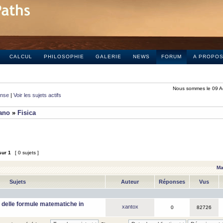
CALCUL
PHILOSOPHIE
GALERIE
NEWS
FORUM
A PROPO
Nous sommes le 09 A
onse
|
Voir les sujets actifs
iano
»
Fisica
sur
1
[ 0 sujets ]
Ma
Sujets
Auteur
Réponses
Vus
 delle formule matematiche in
xantox
0
82726