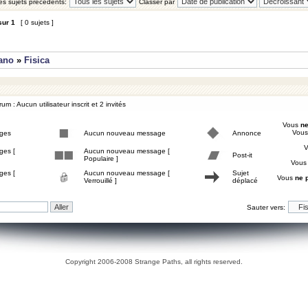
les sujets précédents:
Classer par
sur
1
[ 0 sujets ]
iano
»
Fisica
um : Aucun utilisateur inscrit et 2 invités
Vous
ne
Vou
ges
Aucun nouveau message
Annonce
ges [
Aucun nouveau message [
Post-it
Populaire ]
Vou
ges [
Aucun nouveau message [
Sujet
Vous
ne 
Verrouillé ]
déplacé
Sauter vers:
Copyright 2006-2008 Strange Paths, all rights reserved.