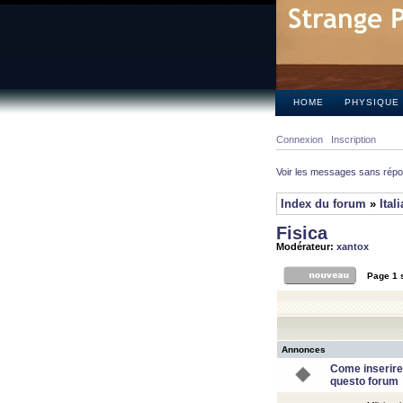
HOME
PHYSIQUE
Connexion
Inscription
Voir les messages sans rép
Index du forum
»
Ital
Fisica
Modérateur:
xantox
Page
1
Annonces
Come inserire
questo forum