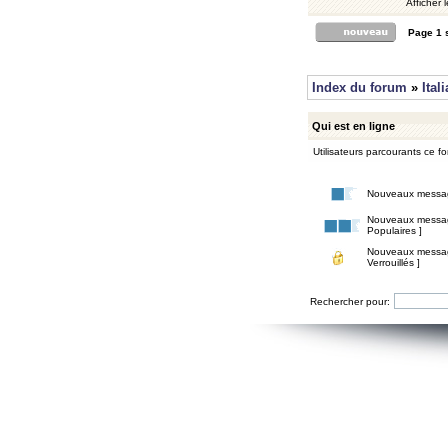
Afficher 
Page
1
Index du forum
»
Ital
Qui est en ligne
Utilisateurs parcourants ce for
Nouveaux messa
Nouveaux messa
Populaires ]
Nouveaux messa
Verrouillés ]
Rechercher pour: