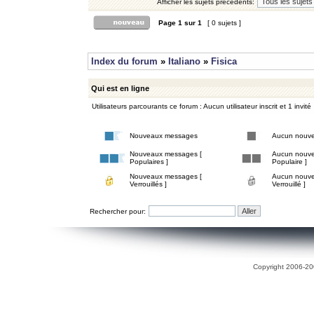
Afficher les sujets précédents:
Page
1
sur
1
[ 0 sujets ]
Index du forum
»
Italiano
»
Fisica
Qui est en ligne
Utilisateurs parcourants ce forum : Aucun utilisateur inscrit et 1 invité
Nouveaux messages
Aucun nouv
Nouveaux messages [
Aucun nouve
Populaires ]
Populaire ]
Nouveaux messages [
Aucun nouve
Verrouillés ]
Verrouillé ]
Rechercher pour:
Copyright 2006-200