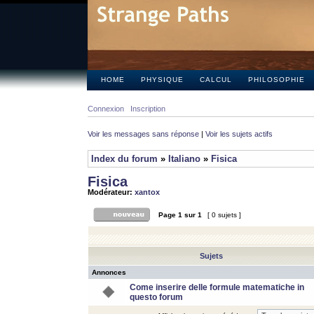
HOME
PHYSIQUE
CALCUL
PHILOSOPHIE
Connexion
Inscription
Voir les messages sans réponse
|
Voir les sujets actifs
Index du forum
»
Italiano
»
Fisica
Fisica
Modérateur:
xantox
Page
1
sur
1
[ 0 sujets ]
Sujets
Annonces
Come inserire delle formule matematiche in
questo forum