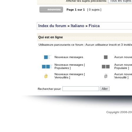
Afficher les sujets précédents:
Page
1
sur
1
[ 0 sujets ]
Index du forum
»
Italiano
»
Fisica
Qui est en ligne
Utilisateurs parcourants ce forum : Aucun utilisateur inscrit et 3 invité
Nouveaux messages
Aucun nouv
Nouveaux messages [
Aucun nouve
Populaires ]
Populaire ]
Nouveaux messages [
Aucun nouve
Verrouillés ]
Verrouillé ]
Rechercher pour:
Copyright 2006-200