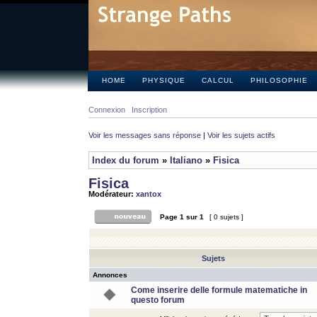
HOME
PHYSIQUE
CALCUL
PHILOSOPHIE
Connexion
Inscription
Voir les messages sans réponse
|
Voir les sujets actifs
Index du forum
»
Italiano
»
Fisica
Fisica
Modérateur:
xantox
Page
1
sur
1
[ 0 sujets ]
Sujets
Annonces
Come inserire delle formule matematiche in
questo forum