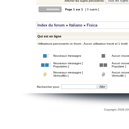
Afficher les sujets précédents:
Page
1
sur
1
[ 0 sujets ]
Index du forum
»
Italiano
»
Fisica
Qui est en ligne
Utilisateurs parcourants ce forum : Aucun utilisateur inscrit et 1 invité
Nouveaux messages
Aucun nouv
Nouveaux messages [
Aucun nouve
Populaires ]
Populaire ]
Nouveaux messages [
Aucun nouve
Verrouillés ]
Verrouillé ]
Rechercher pour:
Copyright 2006-200