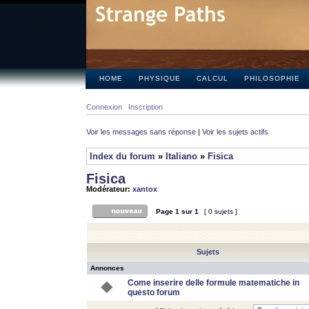
HOME
PHYSIQUE
CALCUL
PHILOSOPHIE
Connexion
Inscription
Voir les messages sans réponse
|
Voir les sujets actifs
Index du forum
»
Italiano
»
Fisica
Fisica
Modérateur:
xantox
Page
1
sur
1
[ 0 sujets ]
Sujets
Annonces
Come inserire delle formule matematiche in
questo forum