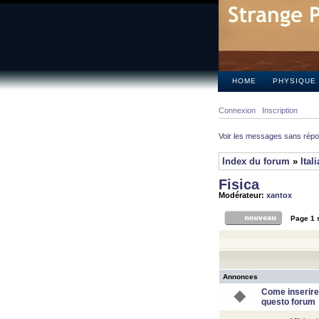
HOME
PHYSIQUE
Connexion
Inscription
Voir les messages sans rép
Index du forum
»
Ital
Fisica
Modérateur:
xantox
Page
1
Annonces
Come inserire
questo forum