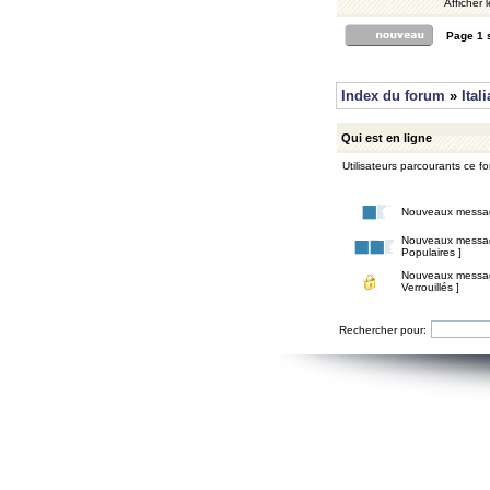
Afficher 
Page
1
Index du forum
»
Ital
Qui est en ligne
Utilisateurs parcourants ce for
Nouveaux messa
Nouveaux messa
Populaires ]
Nouveaux messa
Verrouillés ]
Rechercher pour: