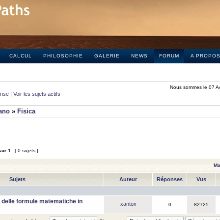
CALCUL
PHILOSOPHIE
GALERIE
NEWS
FORUM
A PROPO
Nous sommes le 07 A
onse
|
Voir les sujets actifs
iano
»
Fisica
sur
1
[ 0 sujets ]
Ma
Sujets
Auteur
Réponses
Vus
 delle formule matematiche in
xantox
0
82725