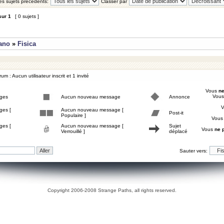
les sujets précédents:
Classer par
sur
1
[ 0 sujets ]
iano
»
Fisica
um : Aucun utilisateur inscrit et 1 invité
Vous
ne
Vou
ges
Aucun nouveau message
Annonce
ges [
Aucun nouveau message [
Post-it
Populaire ]
Vou
ges [
Aucun nouveau message [
Sujet
Vous
ne 
Verrouillé ]
déplacé
Sauter vers:
Copyright 2006-2008 Strange Paths, all rights reserved.