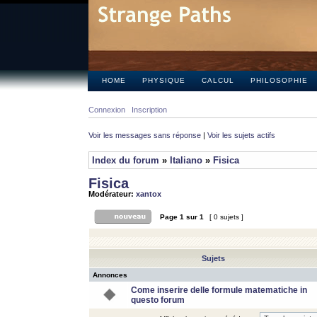
HOME
PHYSIQUE
CALCUL
PHILOSOPHIE
Connexion
Inscription
Voir les messages sans réponse
|
Voir les sujets actifs
Index du forum
»
Italiano
»
Fisica
Fisica
Modérateur:
xantox
Page
1
sur
1
[ 0 sujets ]
Sujets
Annonces
Come inserire delle formule matematiche in
questo forum