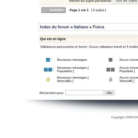
Afficher les sujets précédents:
Page
1
sur
1
[ 0 sujets ]
Index du forum
»
Italiano
»
Fisica
Qui est en ligne
Utilisateurs parcourants ce forum : Aucun utilisateur inscrit et 5 invité
Nouveaux messages
Aucun nouv
Nouveaux messages [
Aucun nouve
Populaires ]
Populaire ]
Nouveaux messages [
Aucun nouve
Verrouillés ]
Verrouillé ]
Rechercher pour:
Copyright 2006-200