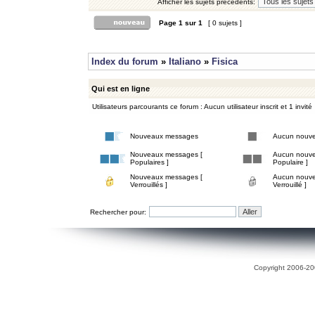
Afficher les sujets précédents:
Page
1
sur
1
[ 0 sujets ]
Index du forum
»
Italiano
»
Fisica
Qui est en ligne
Utilisateurs parcourants ce forum : Aucun utilisateur inscrit et 1 invité
Nouveaux messages
Aucun nouv
Nouveaux messages [
Aucun nouve
Populaires ]
Populaire ]
Nouveaux messages [
Aucun nouve
Verrouillés ]
Verrouillé ]
Rechercher pour:
Copyright 2006-200