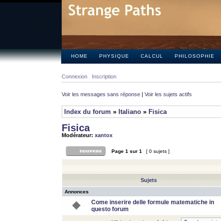
HOME
PHYSIQUE
CALCUL
PHILOSOPHIE
Connexion
Inscription
Voir les messages sans réponse
|
Voir les sujets actifs
Index du forum
»
Italiano
»
Fisica
Fisica
Modérateur:
xantox
Page
1
sur
1
[ 0 sujets ]
Sujets
Annonces
Come inserire delle formule matematiche in
questo forum