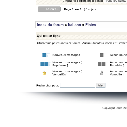
Afficher les sujets précédents:
Page
1
sur
1
[ 0 sujets ]
Index du forum
»
Italiano
»
Fisica
Qui est en ligne
Utilisateurs parcourants ce forum : Aucun utilisateur inscrit et 2 invité
Nouveaux messages
Aucun nouv
Nouveaux messages [
Aucun nouve
Populaires ]
Populaire ]
Nouveaux messages [
Aucun nouve
Verrouillés ]
Verrouillé ]
Rechercher pour:
Copyright 2006-200