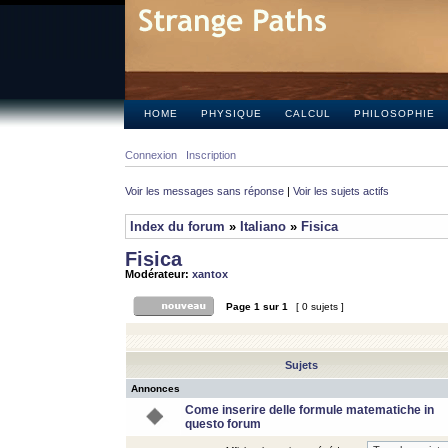
HOME
PHYSIQUE
CALCUL
PHILOSOPHIE
Connexion
Inscription
Voir les messages sans réponse
|
Voir les sujets actifs
Index du forum
»
Italiano
»
Fisica
Fisica
Modérateur:
xantox
Page
1
sur
1
[ 0 sujets ]
Sujets
Annonces
Come inserire delle formule matematiche in
questo forum