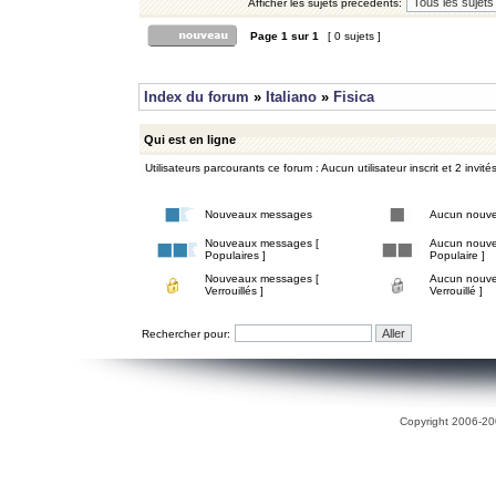
Afficher les sujets précédents:
Page
1
sur
1
[ 0 sujets ]
Index du forum
»
Italiano
»
Fisica
Qui est en ligne
Utilisateurs parcourants ce forum : Aucun utilisateur inscrit et 2 invité
Nouveaux messages
Aucun nouv
Nouveaux messages [
Aucun nouve
Populaires ]
Populaire ]
Nouveaux messages [
Aucun nouve
Verrouillés ]
Verrouillé ]
Rechercher pour:
Copyright 2006-200