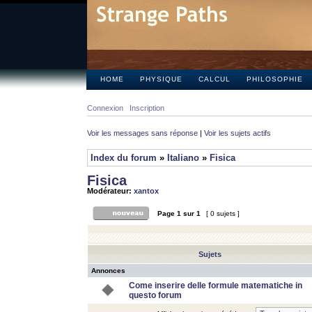
HOME
PHYSIQUE
CALCUL
PHILOSOPHIE
Connexion
Inscription
Voir les messages sans réponse
|
Voir les sujets actifs
Index du forum
»
Italiano
»
Fisica
Fisica
Modérateur:
xantox
Page
1
sur
1
[ 0 sujets ]
Sujets
Annonces
Come inserire delle formule matematiche in
questo forum