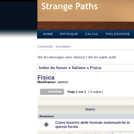
HOME
PHYSIQUE
CALCUL
PHILOSOPHIE
Connexion
Inscription
Voir les messages sans réponse
|
Voir les sujets actifs
Index du forum
»
Italiano
»
Fisica
Fisica
Modérateur:
xantox
Page
1
sur
1
[ 0 sujets ]
Sujets
Annonces
Come inserire delle formule matematiche in
questo forum