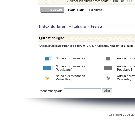
Afficher les sujets précédents:
Page
1
sur
1
[ 0 sujets ]
Index du forum
»
Italiano
»
Fisica
Qui est en ligne
Utilisateurs parcourants ce forum : Aucun utilisateur inscrit et 1 invité
Nouveaux messages
Aucun nouv
Nouveaux messages [
Aucun nouve
Populaires ]
Populaire ]
Nouveaux messages [
Aucun nouve
Verrouillés ]
Verrouillé ]
Rechercher pour:
Copyright 2006-200