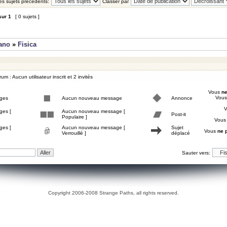
les sujets précédents:
Classer par
sur
1
[ 0 sujets ]
iano
»
Fisica
um : Aucun utilisateur inscrit et 2 invités
Vous
ne
Vou
ges
Aucun nouveau message
Annonce
ges [
Aucun nouveau message [
Post-it
Populaire ]
Vou
ges [
Aucun nouveau message [
Sujet
Vous
ne 
Verrouillé ]
déplacé
Sauter vers:
Copyright 2006-2008 Strange Paths, all rights reserved.