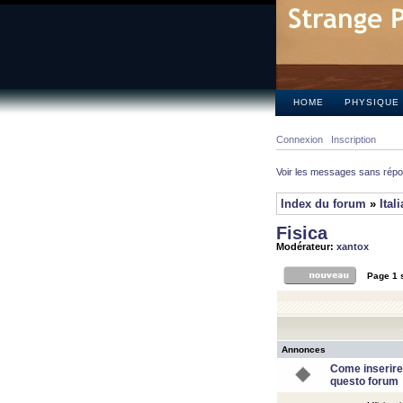
HOME
PHYSIQUE
Connexion
Inscription
Voir les messages sans rép
Index du forum
»
Ital
Fisica
Modérateur:
xantox
Page
1
Annonces
Come inserire
questo forum