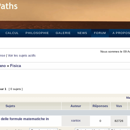
CALCUL
PHILOSOPHIE
GALERIE
NEWS
FORUM
A PROPO
Nous sommes le 09 A
onse
|
Voir les sujets actifs
iano
»
Fisica
sur
1
[ 0 sujets ]
Ma
Sujets
Auteur
Réponses
Vus
 delle formule matematiche in
xantox
0
82726