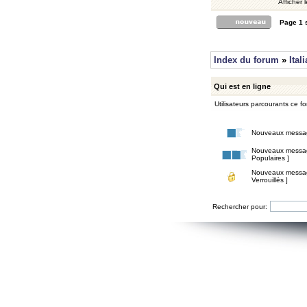
Afficher 
Page
1
Index du forum
»
Ital
Qui est en ligne
Utilisateurs parcourants ce for
Nouveaux messa
Nouveaux messa
Populaires ]
Nouveaux messa
Verrouillés ]
Rechercher pour: