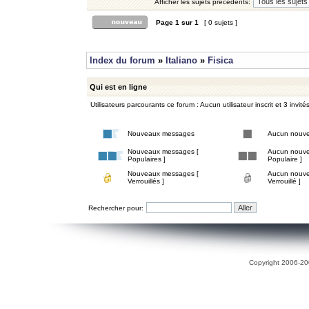
Afficher les sujets précédents:
Page
1
sur
1
[ 0 sujets ]
Index du forum
»
Italiano
»
Fisica
Qui est en ligne
Utilisateurs parcourants ce forum : Aucun utilisateur inscrit et 3 invité
Nouveaux messages
Aucun nouv
Nouveaux messages [
Aucun nouve
Populaires ]
Populaire ]
Nouveaux messages [
Aucun nouve
Verrouillés ]
Verrouillé ]
Rechercher pour:
Copyright 2006-200