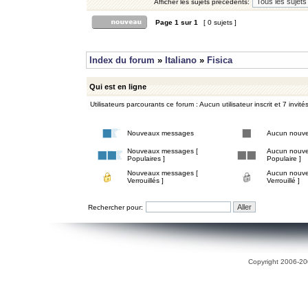
Afficher les sujets précédents:
Page
1
sur
1
[ 0 sujets ]
Index du forum
»
Italiano
»
Fisica
Qui est en ligne
Utilisateurs parcourants ce forum : Aucun utilisateur inscrit et 7 invité
Nouveaux messages
Aucun nouv
Nouveaux messages [
Aucun nouve
Populaires ]
Populaire ]
Nouveaux messages [
Aucun nouve
Verrouillés ]
Verrouillé ]
Rechercher pour:
Copyright 2006-200