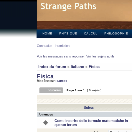
HOME
PHYSIQUE
CALCUL
PHILOSOPHIE
Connexion
Inscription
Voir les messages sans réponse
|
Voir les sujets actifs
Index du forum
»
Italiano
»
Fisica
Fisica
Modérateur:
xantox
Page
1
sur
1
[ 0 sujets ]
Sujets
Annonces
Come inserire delle formule matematiche in
questo forum