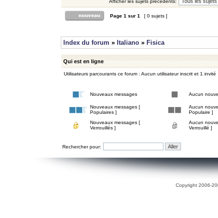
Afficher les sujets précédents:
Page
1
sur
1
[ 0 sujets ]
Index du forum
»
Italiano
»
Fisica
Qui est en ligne
Utilisateurs parcourants ce forum : Aucun utilisateur inscrit et 1 invité
Nouveaux messages
Aucun nouv
Nouveaux messages [
Aucun nouve
Populaires ]
Populaire ]
Nouveaux messages [
Aucun nouve
Verrouillés ]
Verrouillé ]
Rechercher pour:
Copyright 2006-200