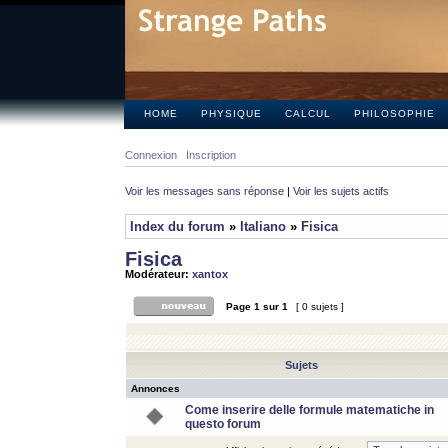
HOME
PHYSIQUE
CALCUL
PHILOSOPHIE
Connexion
Inscription
Voir les messages sans réponse
|
Voir les sujets actifs
Index du forum
»
Italiano
»
Fisica
Fisica
Modérateur:
xantox
Page
1
sur
1
[ 0 sujets ]
Sujets
Annonces
Come inserire delle formule matematiche in
questo forum