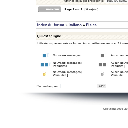
Afficher les sujets précédents:
Page
1
sur
1
[ 0 sujets ]
Index du forum
»
Italiano
»
Fisica
Qui est en ligne
Utilisateurs parcourants ce forum : Aucun utilisateur inscrit et 2 invité
Nouveaux messages
Aucun nouv
Nouveaux messages [
Aucun nouve
Populaires ]
Populaire ]
Nouveaux messages [
Aucun nouve
Verrouillés ]
Verrouillé ]
Rechercher pour:
Copyright 2006-200