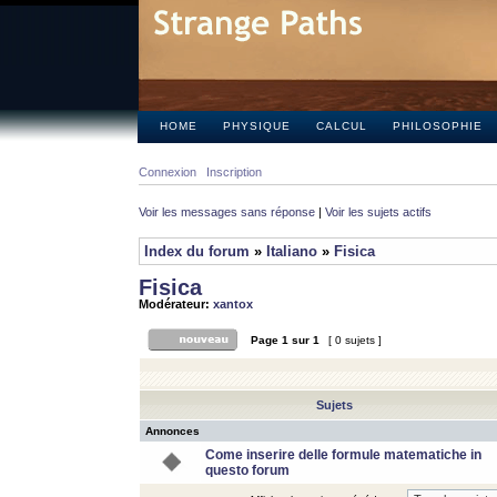
HOME
PHYSIQUE
CALCUL
PHILOSOPHIE
Connexion
Inscription
Voir les messages sans réponse
|
Voir les sujets actifs
Index du forum
»
Italiano
»
Fisica
Fisica
Modérateur:
xantox
Page
1
sur
1
[ 0 sujets ]
Sujets
Annonces
Come inserire delle formule matematiche in
questo forum