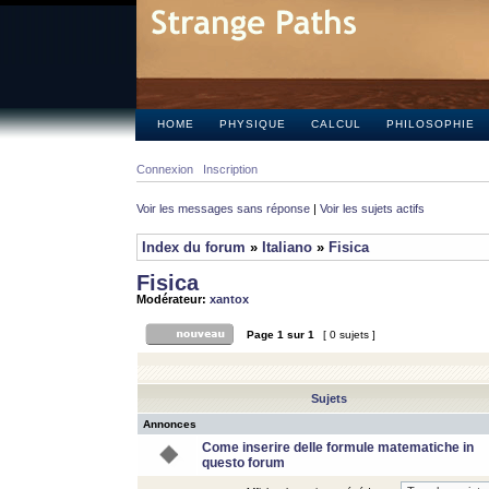
HOME
PHYSIQUE
CALCUL
PHILOSOPHIE
Connexion
Inscription
Voir les messages sans réponse
|
Voir les sujets actifs
Index du forum
»
Italiano
»
Fisica
Fisica
Modérateur:
xantox
Page
1
sur
1
[ 0 sujets ]
Sujets
Annonces
Come inserire delle formule matematiche in
questo forum