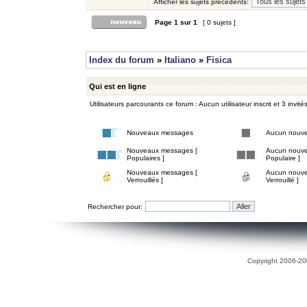
Afficher les sujets précédents:
Page
1
sur
1
[ 0 sujets ]
Index du forum
»
Italiano
»
Fisica
Qui est en ligne
Utilisateurs parcourants ce forum : Aucun utilisateur inscrit et 3 invité
Nouveaux messages
Aucun nouv
Nouveaux messages [
Aucun nouve
Populaires ]
Populaire ]
Nouveaux messages [
Aucun nouve
Verrouillés ]
Verrouillé ]
Rechercher pour:
Copyright 2006-200