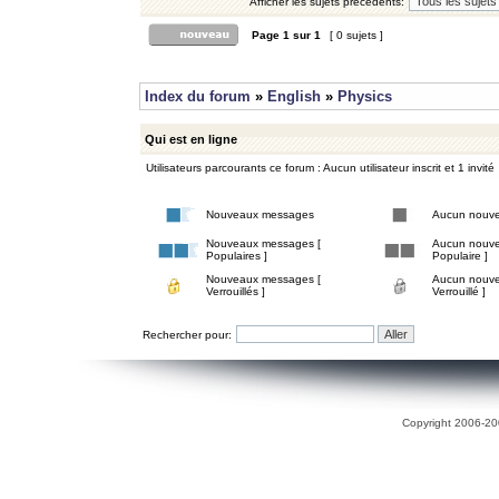
Afficher les sujets précédents:
Page
1
sur
1
[ 0 sujets ]
Index du forum
»
English
»
Physics
Qui est en ligne
Utilisateurs parcourants ce forum : Aucun utilisateur inscrit et 1 invité
Nouveaux messages
Aucun nouv
Nouveaux messages [
Aucun nouve
Populaires ]
Populaire ]
Nouveaux messages [
Aucun nouve
Verrouillés ]
Verrouillé ]
Rechercher pour:
Copyright 2006-200