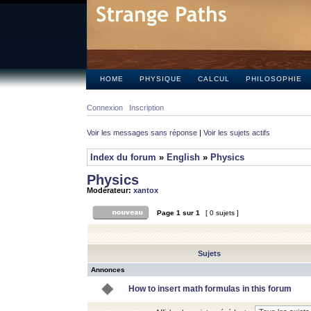
HOME
PHYSIQUE
CALCUL
PHILOSOPHIE
Connexion
Inscription
Voir les messages sans réponse
|
Voir les sujets actifs
Index du forum
»
English
»
Physics
Physics
Modérateur:
xantox
Page
1
sur
1
[ 0 sujets ]
Sujets
Annonces
How to insert math formulas in this forum