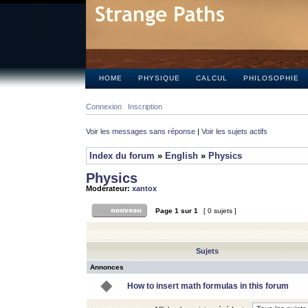
HOME
PHYSIQUE
CALCUL
PHILOSOPHIE
Connexion
Inscription
Voir les messages sans réponse
|
Voir les sujets actifs
Index du forum
»
English
»
Physics
Physics
Modérateur:
xantox
Page
1
sur
1
[ 0 sujets ]
Sujets
Annonces
How to insert math formulas in this forum