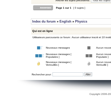
Afficher les sujets précédents:
Page
1
sur
1
[ 0 sujets ]
Index du forum
»
English
»
Physics
Qui est en ligne
Utilisateurs parcourants ce forum : Aucun utilisateur inscrit et 10 invit
Nouveaux messages
Aucun nouv
Nouveaux messages [
Aucun nouve
Populaires ]
Populaire ]
Nouveaux messages [
Aucun nouve
Verrouillés ]
Verrouillé ]
Rechercher pour:
Copyright 2006-200