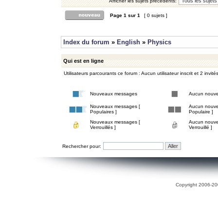
Afficher les sujets précédents:
Page
1
sur
1
[ 0 sujets ]
Index du forum
»
English
»
Physics
Qui est en ligne
Utilisateurs parcourants ce forum : Aucun utilisateur inscrit et 2 invité
Nouveaux messages
Aucun nouv
Nouveaux messages [
Aucun nouve
Populaires ]
Populaire ]
Nouveaux messages [
Aucun nouve
Verrouillés ]
Verrouillé ]
Rechercher pour:
Copyright 2006-200