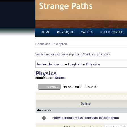
HOME
PHYSIQUE
CALCUL
PHILOSOPHIE
Connexion
Inscription
Voir les messages sans réponse
|
Voir les sujets actifs
Index du forum
»
English
»
Physics
Physics
Modérateur:
xantox
Page
1
sur
1
[ 0 sujets ]
Sujets
Annonces
How to insert math formulas in this forum