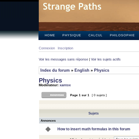
HOME
PHYSIQUE
CALCUL
PHILOSOPHIE
Connexion
Inscription
Voir les messages sans réponse
|
Voir les sujets actifs
Index du forum
»
English
»
Physics
Physics
Modérateur:
xantox
Page
1
sur
1
[ 0 sujets ]
Sujets
Annonces
How to insert math formulas in this forum