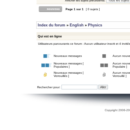
Afficher les sujets précédents:
Page
1
sur
1
[ 0 sujets ]
Index du forum
»
English
»
Physics
Qui est en ligne
Utilisateurs parcourants ce forum : Aucun utilisateur inscrit et 4 invité
Nouveaux messages
Aucun nouv
Nouveaux messages [
Aucun nouve
Populaires ]
Populaire ]
Nouveaux messages [
Aucun nouve
Verrouillés ]
Verrouillé ]
Rechercher pour:
Copyright 2006-200