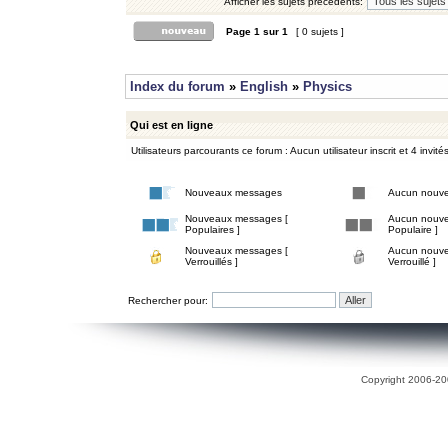
Afficher les sujets précédents:
Page
1
sur
1
[ 0 sujets ]
Index du forum
»
English
»
Physics
Qui est en ligne
Utilisateurs parcourants ce forum : Aucun utilisateur inscrit et 4 invité
Nouveaux messages
Aucun nouv
Nouveaux messages [
Aucun nouve
Populaires ]
Populaire ]
Nouveaux messages [
Aucun nouve
Verrouillés ]
Verrouillé ]
Rechercher pour:
Copyright 2006-200