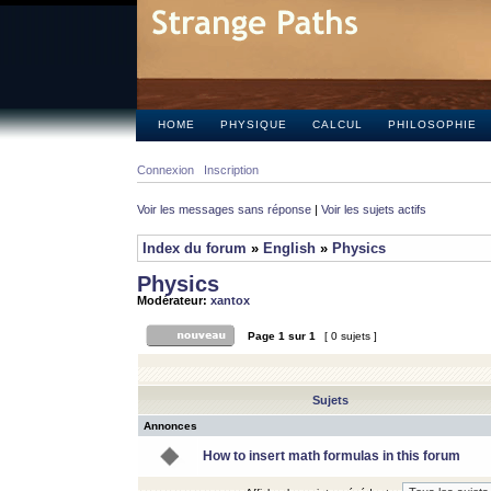
HOME
PHYSIQUE
CALCUL
PHILOSOPHIE
Connexion
Inscription
Voir les messages sans réponse
|
Voir les sujets actifs
Index du forum
»
English
»
Physics
Physics
Modérateur:
xantox
Page
1
sur
1
[ 0 sujets ]
Sujets
Annonces
How to insert math formulas in this forum