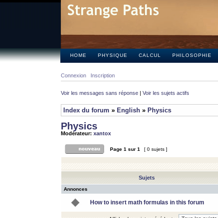
HOME
PHYSIQUE
CALCUL
PHILOSOPHIE
Connexion
Inscription
Voir les messages sans réponse
|
Voir les sujets actifs
Index du forum
»
English
»
Physics
Physics
Modérateur:
xantox
Page
1
sur
1
[ 0 sujets ]
Sujets
Annonces
How to insert math formulas in this forum