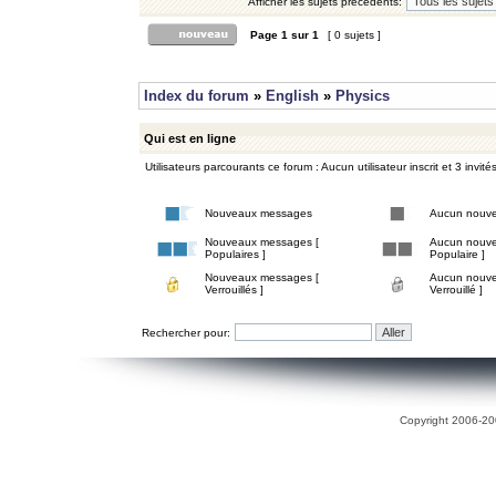
Afficher les sujets précédents:
Page
1
sur
1
[ 0 sujets ]
Index du forum
»
English
»
Physics
Qui est en ligne
Utilisateurs parcourants ce forum : Aucun utilisateur inscrit et 3 invité
Nouveaux messages
Aucun nouv
Nouveaux messages [
Aucun nouve
Populaires ]
Populaire ]
Nouveaux messages [
Aucun nouve
Verrouillés ]
Verrouillé ]
Rechercher pour:
Copyright 2006-200