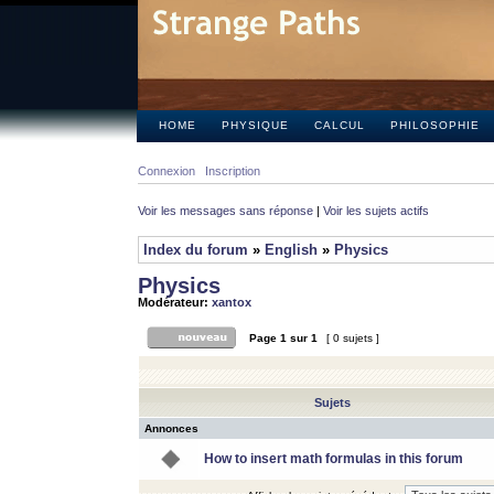
HOME
PHYSIQUE
CALCUL
PHILOSOPHIE
Connexion
Inscription
Voir les messages sans réponse
|
Voir les sujets actifs
Index du forum
»
English
»
Physics
Physics
Modérateur:
xantox
Page
1
sur
1
[ 0 sujets ]
Sujets
Annonces
How to insert math formulas in this forum