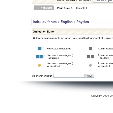
Afficher les sujets précédents:
Page
1
sur
1
[ 0 sujets ]
Index du forum
»
English
»
Physics
Qui est en ligne
Utilisateurs parcourants ce forum : Aucun utilisateur inscrit et 2 invité
Nouveaux messages
Aucun nouv
Nouveaux messages [
Aucun nouve
Populaires ]
Populaire ]
Nouveaux messages [
Aucun nouve
Verrouillés ]
Verrouillé ]
Rechercher pour:
Copyright 2006-200