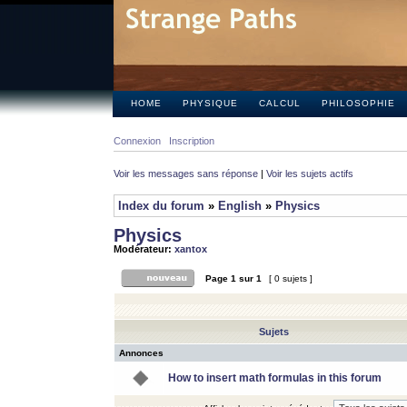
HOME
PHYSIQUE
CALCUL
PHILOSOPHIE
Connexion
Inscription
Voir les messages sans réponse
|
Voir les sujets actifs
Index du forum
»
English
»
Physics
Physics
Modérateur:
xantox
Page
1
sur
1
[ 0 sujets ]
Sujets
Annonces
How to insert math formulas in this forum