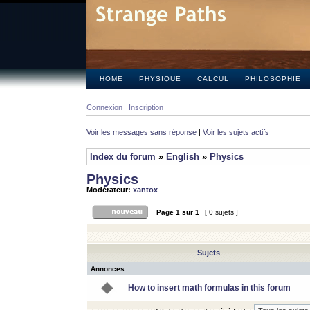
HOME
PHYSIQUE
CALCUL
PHILOSOPHIE
Connexion
Inscription
Voir les messages sans réponse
|
Voir les sujets actifs
Index du forum
»
English
»
Physics
Physics
Modérateur:
xantox
Page
1
sur
1
[ 0 sujets ]
Sujets
Annonces
How to insert math formulas in this forum