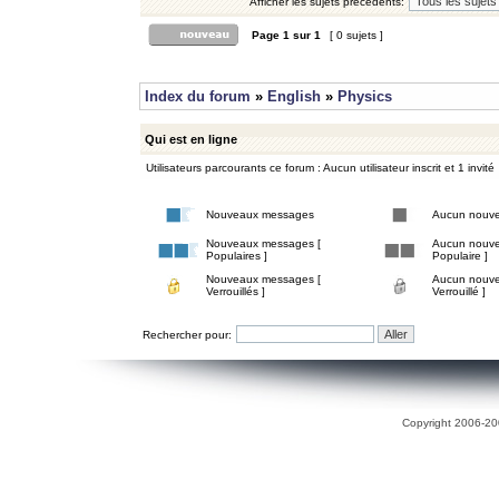
Afficher les sujets précédents:
Page
1
sur
1
[ 0 sujets ]
Index du forum
»
English
»
Physics
Qui est en ligne
Utilisateurs parcourants ce forum : Aucun utilisateur inscrit et 1 invité
Nouveaux messages
Aucun nouv
Nouveaux messages [
Aucun nouve
Populaires ]
Populaire ]
Nouveaux messages [
Aucun nouve
Verrouillés ]
Verrouillé ]
Rechercher pour:
Copyright 2006-200