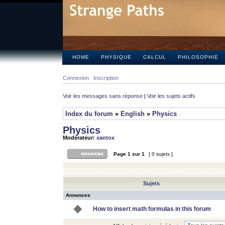
HOME
PHYSIQUE
CALCUL
PHILOSOPHIE
Connexion
Inscription
Voir les messages sans réponse
|
Voir les sujets actifs
Index du forum
»
English
»
Physics
Physics
Modérateur:
xantox
Page
1
sur
1
[ 0 sujets ]
Sujets
Annonces
How to insert math formulas in this forum