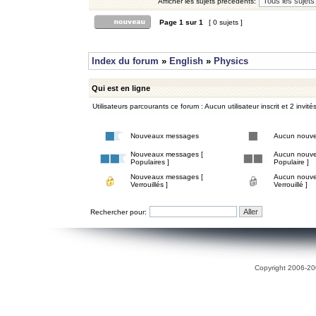
Afficher les sujets précédents:
Page
1
sur
1
[ 0 sujets ]
Index du forum
»
English
»
Physics
Qui est en ligne
Utilisateurs parcourants ce forum : Aucun utilisateur inscrit et 2 invité
Nouveaux messages
Aucun nouv
Nouveaux messages [
Aucun nouve
Populaires ]
Populaire ]
Nouveaux messages [
Aucun nouve
Verrouillés ]
Verrouillé ]
Rechercher pour:
Copyright 2006-200