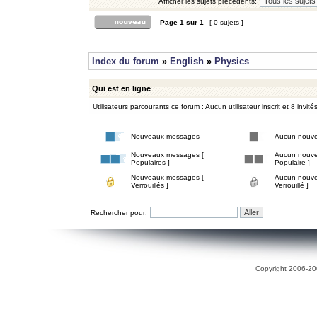
Afficher les sujets précédents:
Page
1
sur
1
[ 0 sujets ]
Index du forum
»
English
»
Physics
Qui est en ligne
Utilisateurs parcourants ce forum : Aucun utilisateur inscrit et 8 invité
Nouveaux messages
Aucun nouv
Nouveaux messages [
Aucun nouve
Populaires ]
Populaire ]
Nouveaux messages [
Aucun nouve
Verrouillés ]
Verrouillé ]
Rechercher pour:
Copyright 2006-200