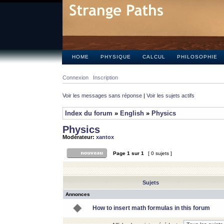
HOME
PHYSIQUE
CALCUL
PHILOSOPHIE
Connexion
Inscription
Voir les messages sans réponse
|
Voir les sujets actifs
Index du forum
»
English
»
Physics
Physics
Modérateur:
xantox
Page
1
sur
1
[ 0 sujets ]
Sujets
Annonces
How to insert math formulas in this forum