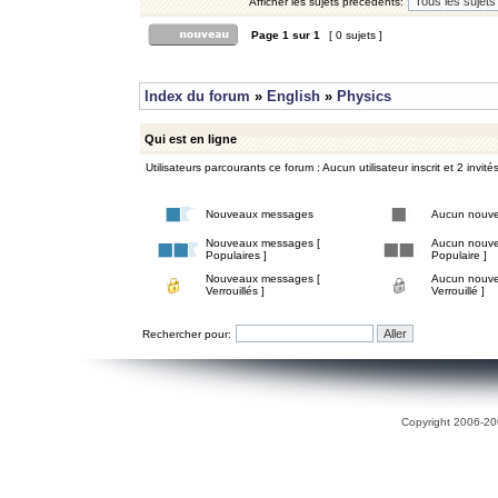
Afficher les sujets précédents:
Page
1
sur
1
[ 0 sujets ]
Index du forum
»
English
»
Physics
Qui est en ligne
Utilisateurs parcourants ce forum : Aucun utilisateur inscrit et 2 invité
Nouveaux messages
Aucun nouv
Nouveaux messages [
Aucun nouve
Populaires ]
Populaire ]
Nouveaux messages [
Aucun nouve
Verrouillés ]
Verrouillé ]
Rechercher pour:
Copyright 2006-200