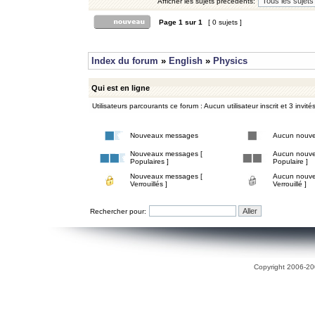
Afficher les sujets précédents:
Page
1
sur
1
[ 0 sujets ]
Index du forum
»
English
»
Physics
Qui est en ligne
Utilisateurs parcourants ce forum : Aucun utilisateur inscrit et 3 invité
Nouveaux messages
Aucun nouv
Nouveaux messages [
Aucun nouve
Populaires ]
Populaire ]
Nouveaux messages [
Aucun nouve
Verrouillés ]
Verrouillé ]
Rechercher pour:
Copyright 2006-200