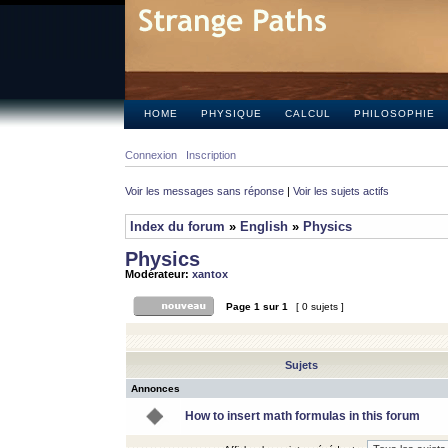
HOME
PHYSIQUE
CALCUL
PHILOSOPHIE
Connexion
Inscription
Voir les messages sans réponse
|
Voir les sujets actifs
Index du forum
»
English
»
Physics
Physics
Modérateur:
xantox
Page
1
sur
1
[ 0 sujets ]
Sujets
Annonces
How to insert math formulas in this forum